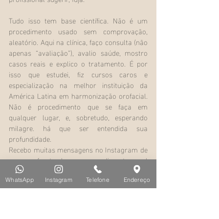
Tudo isso tem base científica. Não é um 
procedimento usado sem comprovação, 
aleatório. Aqui na clínica, faço consulta (não 
apenas “avaliação”), avalio saúde, mostro 
casos reais e explico o tratamento. É por 
isso que estudei, fiz cursos caros e 
especialização na melhor instituição da 
América Latina em harmonização orofacial. 
Não é procedimento que se faça em 
qualquer lugar, e, sobretudo, esperando 
milagre. há que ser entendida sua 
profundidade.
Recebo muitas mensagens no Instagram de 
pessoas frustradas por procedimentos mal 
feitos. O bioestimulador é um tratamento 
longo, precisa paciência e compreensão de 
WhatsApp
Instagram
Telefone
Endereço
que envolve a dinâmica biológica corporal, 
resposta inflamatória, hormônios, etc. Não é 
ciência exata.