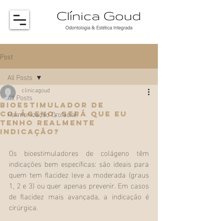
Post
All Posts
clinicagoud
All Posts
Bioestimulador de
Harmonização Orofacial
colágeno, será que eu
tenho realmente
indicação?
Os bioestimuladores de colágeno têm 
indicações bem específicas: são ideais para 
quem tem flacidez leve a moderada (graus 
1, 2 e 3) ou quer apenas prevenir. Em casos 
de flacidez mais avançada, a indicação é 
cirúrgica.