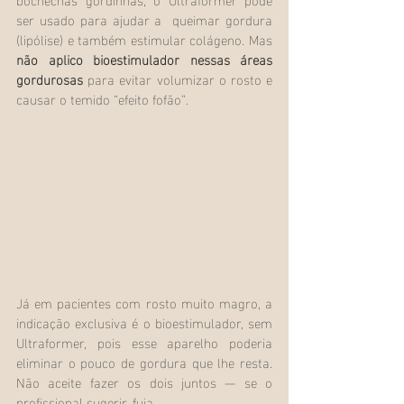
ser usado para ajudar a  queimar gordura 
(lipólise) e também estimular colágeno. Mas 
não aplico bioestimulador nessas áreas 
gordurosas
 para evitar volumizar o rosto e 
causar o temido “efeito fofão”.    
Já em pacientes com rosto muito magro, a 
indicação exclusiva é o bioestimulador, sem 
Ultraformer, pois esse aparelho poderia 
eliminar o pouco de gordura que lhe resta. 
Não aceite fazer os dois juntos — se o 
profissional sugerir, fuja.