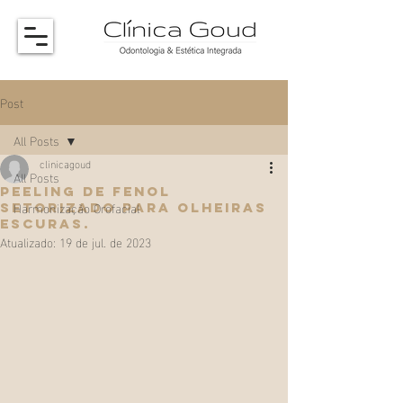
Post
All Posts
clinicagoud
All Posts
Peeling de fenol
Harmonização Orofacial
setorizado para olheiras
escuras.
Atualizado:
19 de jul. de 2023